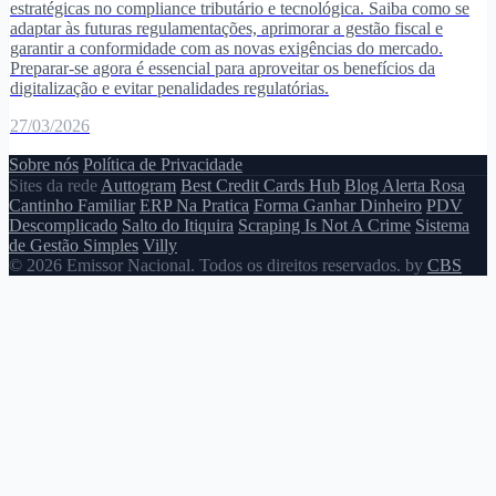
estratégicas no compliance tributário e tecnológica. Saiba como se
adaptar às futuras regulamentações, aprimorar a gestão fiscal e
garantir a conformidade com as novas exigências do mercado.
Preparar-se agora é essencial para aproveitar os benefícios da
digitalização e evitar penalidades regulatórias.
27/03/2026
Sobre nós
Política de Privacidade
Sites da rede
Auttogram
Best Credit Cards Hub
Blog Alerta Rosa
Cantinho Familiar
ERP Na Pratica
Forma Ganhar Dinheiro
PDV
Descomplicado
Salto do Itiquira
Scraping Is Not A Crime
Sistema
de Gestão Simples
Villy
© 2026 Emissor Nacional. Todos os direitos reservados. by
CBS