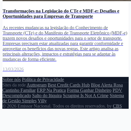
Transformações na Legislação do CTe e MDF-e: Desafios e
Oportunidades para Empresas de Transporte
As recentes mudanças na legislação do Conhecimento de
Transporte (CTe) e do Manifesto de Transporte Eletrônico (MDF-e)
trazem novos desafios e oportunidades para o setor de transporte.
Empresas precisam estar atualizadas para garantir conformidade e
aproveitar os benefícios das novas regras. Este artigo analisa as
principais alterações, impactos e estratégias para se adaptar às
mudanças de forma eficiente.
13/03/2026
Sobre nós
Política de Privacidade
Sites da rede
Auttogram
Best Credit Cards Hub
Blog Alerta Rosa
Cantinho Familiar
ERP Na Pratica
Forma Ganhar Dinheiro
PDV
Descomplicado
Salto do Itiquira
Scraping Is Not A Crime
Sistema
de Gestão Simples
Villy
© 2026 Emissor Nacional. Todos os direitos reservados. by
CBS