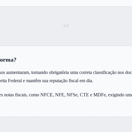
eforma?
essos aumentaram, tornando obrigatória uma correta classificação nos 
ita Federal e mantêm sua reputação fiscal em dia.
rentes notas fiscais, como NFCE, NFE, NFSe, CTE e MDFe, exigindo u