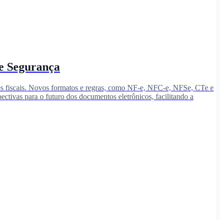
 e Segurança
ções fiscais. Novos formatos e regras, como NF-e, NFC-e, NFSe, CTe e
pectivas para o futuro dos documentos eletrônicos, facilitando a