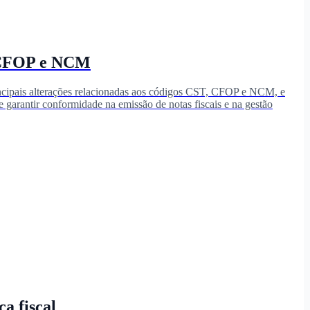
, CFOP e NCM
rincipais alterações relacionadas aos códigos CST, CFOP e NCM, e
 garantir conformidade na emissão de notas fiscais e na gestão
a fiscal