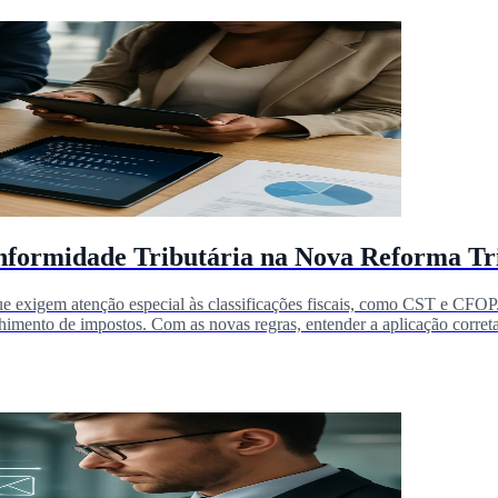
nformidade Tributária na Nova Reforma Tr
ue exigem atenção especial às classificações fiscais, como CST e CFOP
colhimento de impostos. Com as novas regras, entender a aplicação corre