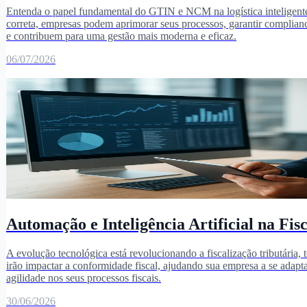
Entenda o papel fundamental do GTIN e NCM na logística inteligente.
correta, empresas podem aprimorar seus processos, garantir complian
e contribuem para uma gestão mais moderna e eficaz.
06/07/2026
Automação e Inteligência Artificial na Fi
A evolução tecnológica está revolucionando a fiscalização tributária, 
irão impactar a conformidade fiscal, ajudando sua empresa a se adapta
agilidade nos seus processos fiscais.
30/06/2026