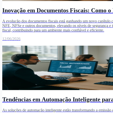
Inovação em Documentos Fiscais: Como o 
A evolução dos documentos fiscais está ganhando um novo capítulo c
NFE, NFSe e outros documentos, elevando os níveis de segurança e tra
fiscal, contribuindo para um ambiente mais confiável e eficiente.
12/06/2026
Tendências em Automação Inteligente para
As soluções de automação inteligente estão transformando a emissão d