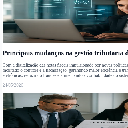
Principais mudanças na gestão tributária di
Com a digitalização das notas fiscais impulsionada por novas políticas
facilitado o controle e a fiscalização, garantindo maior eficiência e
eletrônicas, reduzindo fraudes e aumentando a confiabilidade do sistema
24/05/2026