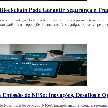
Blockchain Pode Garantir Segurança e Tran
om a implantação do blockchain. Essa tecnologia promete transformar 
nsparência nas operações financeiras. Neste artigo, explore as perspect
 Emissão de NFSe: Inovações, Desafios e O
e Nota Fiscal de Serviços (NFSe), trazendo maior eficiência, segurança