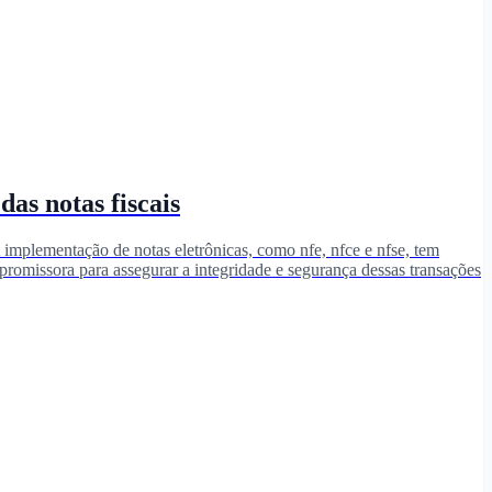
das notas fiscais
 A implementação de notas eletrônicas, como nfe, nfce e nfse, tem
 promissora para assegurar a integridade e segurança dessas transações