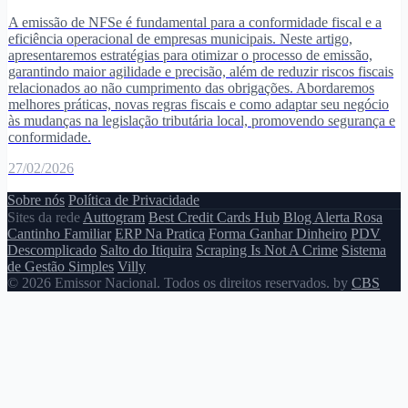
A emissão de NFSe é fundamental para a conformidade fiscal e a
eficiência operacional de empresas municipais. Neste artigo,
apresentaremos estratégias para otimizar o processo de emissão,
garantindo maior agilidade e precisão, além de reduzir riscos fiscais
relacionados ao não cumprimento das obrigações. Abordaremos
melhores práticas, novas regras fiscais e como adaptar seu negócio
às mudanças na legislação tributária local, promovendo segurança e
conformidade.
27/02/2026
Sobre nós
Política de Privacidade
Sites da rede
Auttogram
Best Credit Cards Hub
Blog Alerta Rosa
Cantinho Familiar
ERP Na Pratica
Forma Ganhar Dinheiro
PDV
Descomplicado
Salto do Itiquira
Scraping Is Not A Crime
Sistema
de Gestão Simples
Villy
© 2026 Emissor Nacional. Todos os direitos reservados. by
CBS